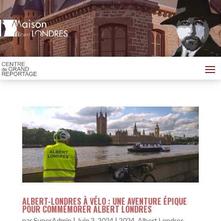
ALBERT-LONDRES À VÉLO : UNE AVENTURE ÉPIQUE
POUR COMMÉMORER ALBERT LONDRES
par
SuperAdmin
|
Juin 3, 2024
|
2024
,
Albert Londres,